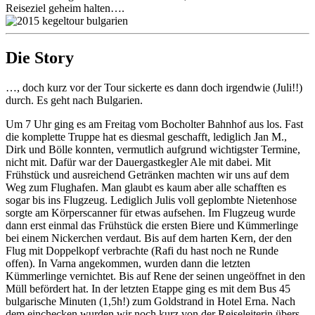
Reiseziel geheim halten….
Die Story
…, doch kurz vor der Tour sickerte es dann doch irgendwie (Juli!!)
durch. Es geht nach Bulgarien.
Um 7 Uhr ging es am Freitag vom Bocholter Bahnhof aus los. Fast
die komplette Truppe hat es diesmal geschafft, lediglich Jan M.,
Dirk und Bölle konnten, vermutlich aufgrund wichtigster Termine,
nicht mit. Dafür war der Dauergastkegler Ale mit dabei. Mit
Frühstück und ausreichend Getränken machten wir uns auf dem
Weg zum Flughafen. Man glaubt es kaum aber alle schafften es
sogar bis ins Flugzeug. Lediglich Julis voll geplombte Nietenhose
sorgte am Körperscanner für etwas aufsehen. Im Flugzeug wurde
dann erst einmal das Frühstück die ersten Biere und Kümmerlinge
bei einem Nickerchen verdaut. Bis auf dem harten Kern, der den
Flug mit Doppelkopf verbrachte (Rafi du hast noch ne Runde
offen). In Varna angekommen, wurden dann die letzten
Kümmerlinge vernichtet. Bis auf Rene der seinen ungeöffnet in den
Müll befördert hat. In der letzten Etappe ging es mit dem Bus 45
bulgarische Minuten (1,5h!) zum Goldstrand in Hotel Erna. Nach
dem einchecken wurden wir noch kurz von der Reiseleiterin übers