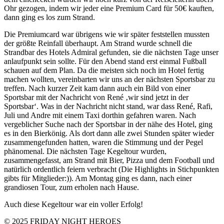
Ohr gezogen, indem wir jeder eine Premium Card für 50€ kauften,
dann ging es los zum Strand.
Die Premiumcard war übrigens wie wir später feststellen mussten
der größte Reinfall überhaupt. Am Strand wurde schnell die
Strandbar des Hotels Admiral gefunden, sie die nächsten Tage unser
anlaufpunkt sein sollte. Für den Abend stand erst einmal Fußball
schauen auf dem Plan. Da die meisten sich noch im Hotel fertig
machen wollten, vereinbarten wir uns an der nächsten Sportsbar zu
treffen. Nach kurzer Zeit kam dann auch ein Bild von einer
Sportsbar mit der Nachricht von René ‚wir sind jetzt in der
Sportsbar‘. Was in der Nachricht nicht stand, war dass René, Rafi,
Juli und Andre mit einem Taxi dorthin gefahren waren. Nach
vergeblicher Suche nach der Sportsbar in der nähe des Hotel, ging
es in den Bierkönig. Als dort dann alle zwei Stunden später wieder
zusammengefunden hatten, waren die Stimmung und der Pegel
phänomenal. Die nächsten Tage Kegeltour wurden,
zusammengefasst, am Strand mit Bier, Pizza und dem Football und
natürlich ordentlich feiern verbracht (Die Highlights in Stichpunkten
gibts für Mitglieder:)). Am Montag ging es dann, nach einer
grandiosen Tour, zum erholen nach Hause.
Auch diese Kegeltour war ein voller Erfolg!
© 2025
FRIDAY NIGHT HEROES